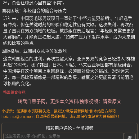
杯，总会让球迷心里有些“不爽”。
国羽困境：年轻组合的磨合与压力
近年来，中国羽毛球男双项目一直处于“中坚力量更新期”。年轻选手
有冲劲，但在关键时刻的经验和稳定性仍有欠缺。这次失利，再次凸
显了国羽在男双领域的短板。教练组在赛后坦言：“年轻队员需要更多
大赛磨练，才能真正扛起大旗。”如何在压力下发挥水平，成为未来训
练和比赛的重点。
国际格局：亚洲男双竞争愈发激烈
这次韩国组合的胜利，再次提醒大家，亚洲男双的竞争已经进入“群雄
并起”的时代。除了韩国，日本、印尼、马来西亚等国都有顶级组合，
中国想要在这个项目上重回巅峰，必须面对极大的挑战。对球迷来
说，每一场比赛都像是一部精彩的剧集，输赢之外更能看清当前羽毛
球格局的变化。
韩国组合夺冠
转载自黑子网，更多本文资料/独家视频：请看原文
小提示：如遇到本页链接失效，请发送“我要最新网址”到本站官方邮箱
heizi.me@pm.me 可自动获得最新网址。请记录保存本站官方联系邮箱！
精彩用户评论 - 丝瓜视频
提