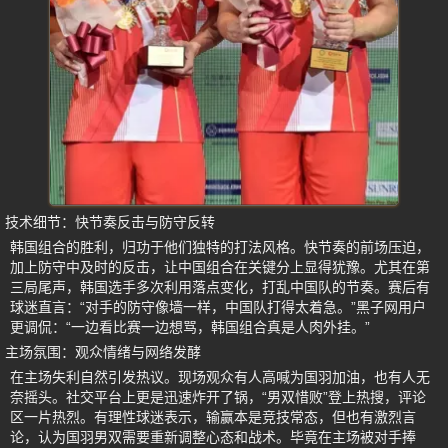
技术细节：快节奏反击与防守反转
韩国组合的胜利，归功于他们独特的打法风格。快节奏的前场压迫，
加上防守中及时的反击，让中国组合在关键分上显得犹豫。尤其在第
三局尾声，韩国选手多次利用落点变化，打乱中国队的节奏。赛后有
球迷直言：“对手的防守像墙一样，中国队打得太着急。”黑子网用户
更调侃：“一边看比赛一边想骂，韩国组合真是人肉外挂。”
主场氛围：观众情绪与网络发酵
在主场失利自然引发热议。现场观众有人高喊为国羽加油，也有人无
奈摇头。社交平台上更是迅速炸开了锅，“男双惜败”登上热搜，评论
区一片热烈。有理性球迷表示，输赢本是竞技常态，但也有激烈言
论，认为国羽男双需要重新调整心态和战术。毕竟在主场被对手捧