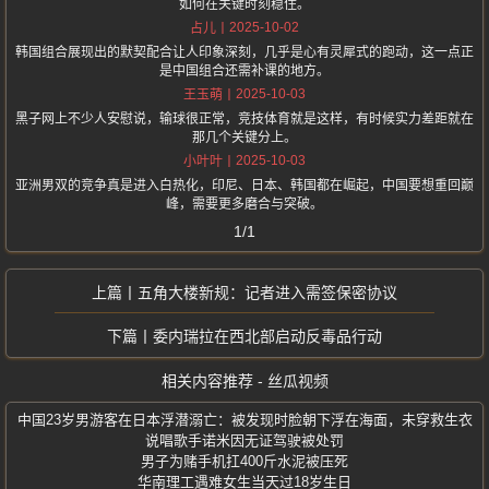
如何在关键时刻稳住。
2025-10-02
占儿
韩国组合展现出的默契配合让人印象深刻，几乎是心有灵犀式的跑动，这一点正
是中国组合还需补课的地方。
2025-10-03
王玉萌
黑子网上不少人安慰说，输球很正常，竞技体育就是这样，有时候实力差距就在
那几个关键分上。
2025-10-03
小叶叶
亚洲男双的竞争真是进入白热化，印尼、日本、韩国都在崛起，中国要想重回巅
峰，需要更多磨合与突破。
1/1
五角大楼新规：记者进入需签保密协议
委内瑞拉在西北部启动反毒品行动
相关内容推荐 - 丝瓜视频
中国23岁男游客在日本浮潜溺亡：被发现时脸朝下浮在海面，未穿救生衣
说唱歌手诺米因无证驾驶被处罚
男子为赌手机扛400斤水泥被压死
华南理工遇难女生当天过18岁生日