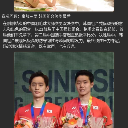
赛况回顾：鏖战三局 韩国组合笑到最后
在刚刚结束的中国羽毛球大师赛男双决赛中，韩国组合凭借顽强的意
志和出色的配合，以21战胜了中国强档组合。整场比赛跌宕起伏，首
局他们率先拿下，第二局中国选手奋起直追扳平比分。决胜局中，韩
国组合展现出极高的防守韧性与瞬间的爆发力，最终顶住压力夺冠。
场边观众情绪复杂，既有掌声，也有叹息。