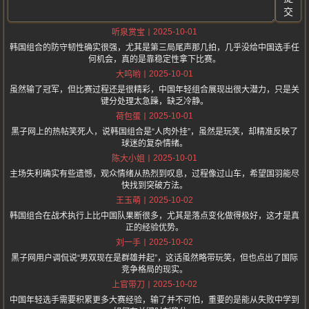
交
2025-10-01
听泉赏宝
韩国组合的防守韧性确实很强，尤其是第三局尾声那几拍，几乎没给中国选手任
何机会，真的是靠稳定性拿下比赛。
2025-10-01
大呜哟
虽然输了冠军，但比赛过程还是很精彩，中国年轻组合展现出很大潜力，只是关
键分处理太急躁，缺乏冷静。
2025-10-01
荷包蛋
黑子网上的热帖笑死人，说韩国组合是“人肉外挂”，虽然是玩笑，却精准反映了
球迷的复杂情绪。
2025-10-01
陈大小姐
主场失利确实有些遗憾，观众情绪从热烈到叹息，过程像过山车，希望国羽能尽
快找到突破方法。
2025-10-02
王玉萌
韩国组合在战术执行上比中国队果断很多，尤其是落点变化做得极好，这才是真
正的经验优势。
2025-10-02
刘一手
黑子网用户调侃说“男双现在是群雄并起”，这话虽然略带玩笑，但也点出了国际
竞争格局的现实。
2025-10-02
上官带刀
中国年轻选手需要积累更多大赛经验，输了并不可怕，重要的是能从失败中学到